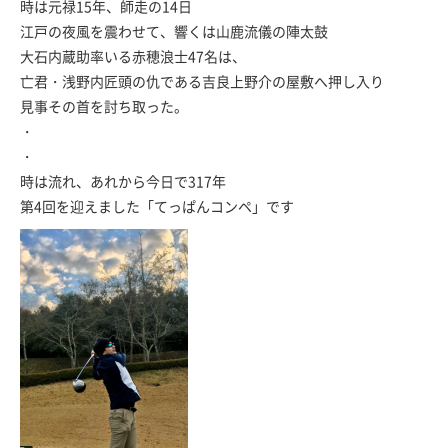
時は元禄15年、師走の14日
江戸の夜風を震わせて、響くは山鹿流儀の陣太鼓
大石内蔵助率いる赤穂浪士47名は、
亡君・浅野内匠頭の仇である吉良上野介の屋敷へ押し入り
見事その首を討ち取った。
・
・
時は流れ、あれから今日で317年
第4回を迎えました「てっぱんコンペ」です