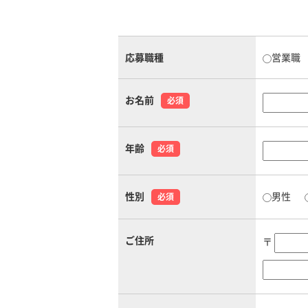
応募職種
営業職
お名前
必須
年齢
必須
男性
性別
必須
ご住所
〒